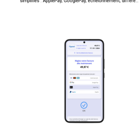
simplifiés : ApplePay, GooglePay, échelonnement, différé…